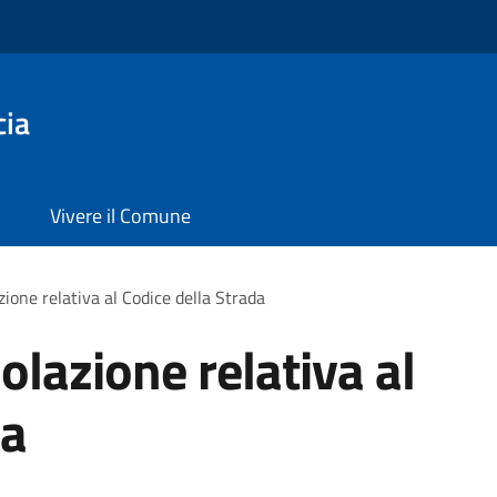
cia
Vivere il Comune
zione relativa al Codice della Strada
iolazione relativa al
da