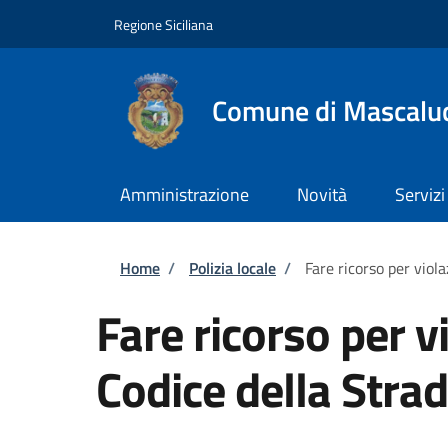
Salta al contenuto principale
Skip to footer content
Regione Siciliana
Comune di Mascalu
Amministrazione
Novità
Servizi
Briciole di pane
Home
/
Polizia locale
/
Fare ricorso per viola
Fare ricorso per v
Codice della Stra