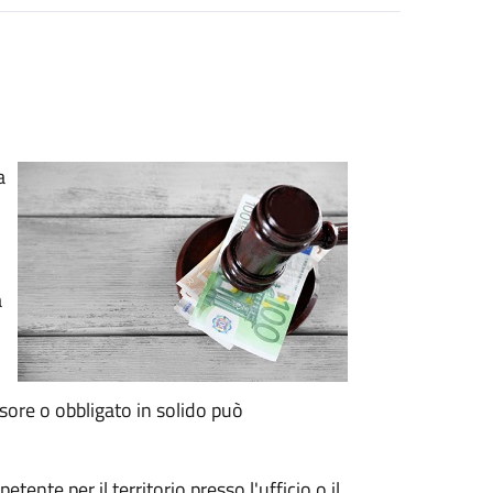
a
a
sore o obbligato in solido può
tente per il territorio presso l'ufficio o il