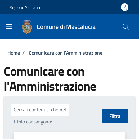
Salta al contenuto principale
Skip to footer content
Regione Siciliana
Comune di Mascalucia
Briciole di pane
Home
/
Comunicare con l'Amministrazione
Comunicare con
l'Amministrazione
Cerca i contenuti che nel
titolo contengono: