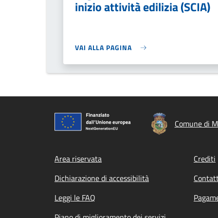
inizio attività edilizia (SCIA)
VAI ALLA PAGINA
Comune di M
Footer menu
Area riservata
Crediti
Dichiarazione di accessibilità
Contatt
Leggi le FAQ
Pagame
Piano di miglioramento dei servizi