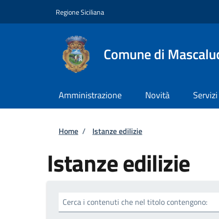
Salta al contenuto principale
Skip to footer content
Regione Siciliana
Comune di Mascalu
Amministrazione
Novità
Servizi
Briciole di pane
Home
/
Istanze edilizie
Istanze edilizie
Cerca i contenuti che nel titolo contengono: