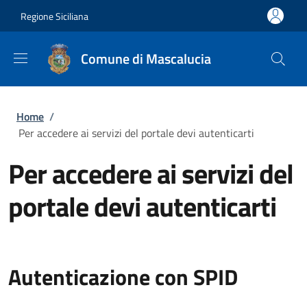
Salta al contenuto principale
Skip to footer content
Regione Siciliana
Comune di Mascalucia
Briciole di pane
Home
/
Per accedere ai servizi del portale devi autenticarti
Per accedere ai servizi del
portale devi autenticarti
Autenticazione con SPID