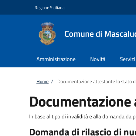
Salta al contenuto principale
Skip to footer content
Regione Siciliana
Comune di Mascalu
Amministrazione
Novità
Servizi
Briciole di pane
Home
/
Documentazione attestante lo stato di
Documentazione at
In base al tipo di invalidità e alla domanda da 
Domanda di rilascio di n