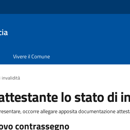
cia
Vivere il Comune
 invalidità
testante lo stato di in
presentare, occorre allegare apposita documentazione attestan
uovo contrassegno