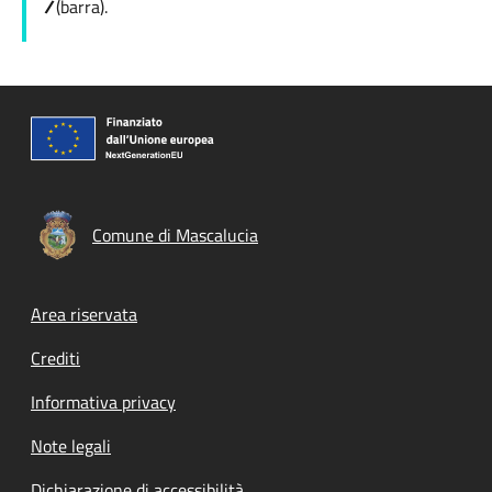
/
(barra).
Comune di Mascalucia
Footer menu
Area riservata
Crediti
Informativa privacy
Note legali
Dichiarazione di accessibilità