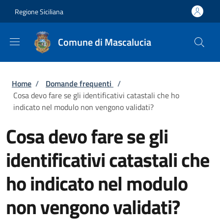
Salta al contenuto principale
Skip to footer content
Regione Siciliana
Comune di Mascalucia
Briciole di pane
Home
/
Domande frequenti
/
Cosa devo fare se gli identificativi catastali che ho
indicato nel modulo non vengono validati?
Cosa devo fare se gli
identificativi catastali che
ho indicato nel modulo
non vengono validati?