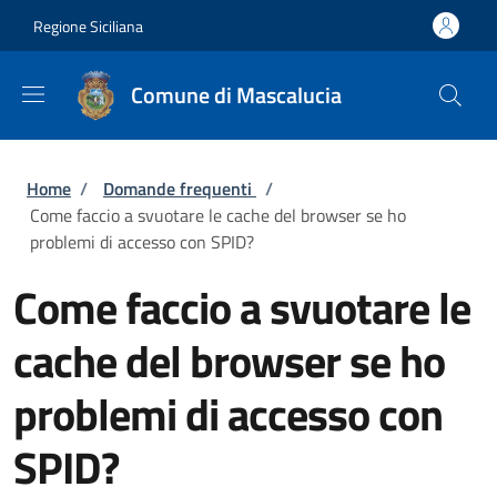
Salta al contenuto principale
Skip to footer content
Regione Siciliana
Comune di Mascalucia
Briciole di pane
Home
/
Domande frequenti
/
Come faccio a svuotare le cache del browser se ho
problemi di accesso con SPID?
Come faccio a svuotare le
cache del browser se ho
problemi di accesso con
SPID?