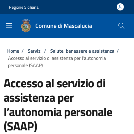
Salta al contenuto principale
Skip to footer content
Regione Siciliana
Comune di Mascalucia
Briciole di pane
Home
/
Servizi
/
Salute, benessere e assistenza
/
Accesso al servizio di assistenza per l’autonomia
personale (SAAP)
Accesso al servizio di
assistenza per
l’autonomia personale
(SAAP)