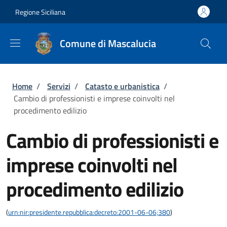
Salta al contenuto principale
Skip to footer content
Regione Siciliana
Comune di Mascalucia
Briciole di pane
Home
/
Servizi
/
Catasto e urbanistica
/
Cambio di professionisti e imprese coinvolti nel
procedimento edilizio
Cambio di professionisti e
imprese coinvolti nel
procedimento edilizio
(
urn:nir:presidente.repubblica:decreto:2001-06-06;380
)