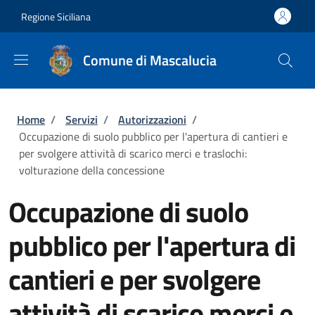
Salta al contenuto principale
Skip to footer content
Regione Siciliana
Comune di Mascalucia
Briciole di pane
Home
/
Servizi
/
Autorizzazioni
/
Occupazione di suolo pubblico per l'apertura di cantieri e
per svolgere attività di scarico merci e traslochi:
volturazione della concessione
Occupazione di suolo
pubblico per l'apertura di
cantieri e per svolgere
attività di scarico merci e