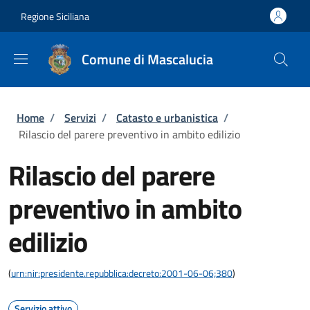
Salta al contenuto principale
Skip to footer content
Regione Siciliana
Comune di Mascalucia
Briciole di pane
Home
/
Servizi
/
Catasto e urbanistica
/
Rilascio del parere preventivo in ambito edilizio
Rilascio del parere
preventivo in ambito
edilizio
(
urn:nir:presidente.repubblica:decreto:2001-06-06;380
)
Servizio attivo