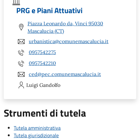
PRG e Piani Attuativi
Piazza Leonardo da, Vinci 95030
Mascalucia (CT)
urbanistica@comunemascalucia.it
0957542275
0957542210
ced@pec.comunemascalucia.it
Luigi
Gandolfo
Strumenti di tutela
Tutela amministrativa
Tutela giurisdizionale