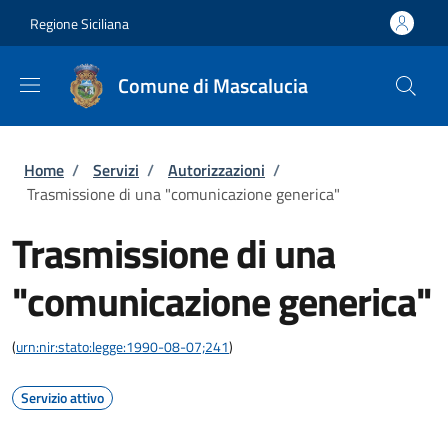
Salta al contenuto principale
Skip to footer content
Regione Siciliana
Comune di Mascalucia
Briciole di pane
Home
/
Servizi
/
Autorizzazioni
/
Trasmissione di una "comunicazione generica"
Trasmissione di una
"comunicazione generica"
(
urn:nir:stato:legge:1990-08-07;241
)
Servizio attivo